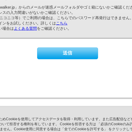
bookwalker.jp」からのメールが迷惑メールフォルダやゴミ箱にないかご確認くだ
レスの入力間違いがないかご確認ください。
NE、ニコニコ等）でご利用の場合は、こちらでのパスワード再発行はできません
グインをお試しください。詳しくは
こちら
い場合は
よくある質問
をご確認ください。
ためCookieを使用してアクセスデータを取得・利用しています。また広告配信な
て拒否する権利を有しています。 Cookieを拒否する方は 「必須のCookie
きません。Cookie使用に同意する場合は「全てのCookieを許可する」 をクリッ