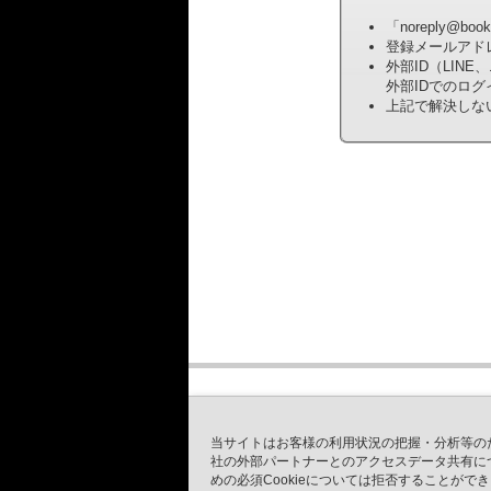
「noreply@
登録メールアド
外部ID（LI
外部IDでのロ
上記で解決しな
当サイトはお客様の利用状況の把握・分析等の
社の外部パートナーとのアクセスデータ共有につい
めの必須Cookieについては拒否することがで